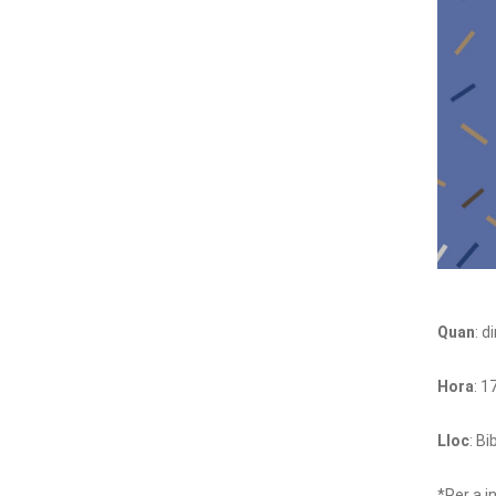
Quan
: 
Hora
: 1
Lloc
: B
*Per a i